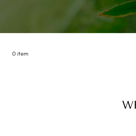
0 item
W