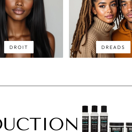
DROIT
DREADS
DUCTION