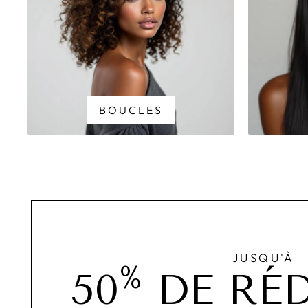
BOUCLES
JUSQU'À
%
50
DE RÉ