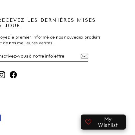
RECEVEZ LES DERNIÈRES MISES
À JOUR
oyez le premier informé de nos nouveaux produits
t de nos meilleures ventes.
INSCRIVEZ-
S'INSCRIRE
VOUS
À
NOTRE
Instagram
Facebook
INFOLETTRE
My
Wishlist