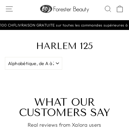
Passer
NAVIGATION
RECH
P
au
contenu
100 CHF
LIVRAISON GRATUITE sur toutes les commandes supérieures à 1
HARLEM 125
APPLIQUER
WHAT OUR
CUSTOMERS SAY
Real reviews from Xalora users